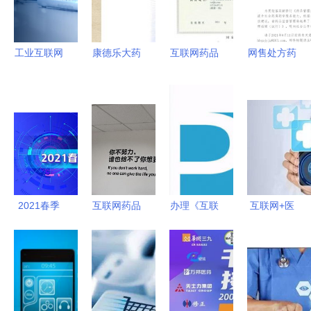
告
网信息服务
信息服务
下的行业变
〔2022〕
革
年第17号
工业互联网
康德乐大药
互联网药品
网售处方药
驱动新基
房药品信息
信息服务资
步入正轨
建，青岛多
服务 价
格证书 药
解读湖北药
措并举打出
格、功效、
品互联网信
监局新政与
引才“组合
副作用与说
息服务的合
互联网售药
拳”，赋能
明书查询指
规基石
申请指南
药品互联网
南
信息服务创
2021春季
互联网药品
办理《互联
互联网+医
新
京东健康云
信息服务资
网药品信息
药 重塑健
上药交会
格证 上海
服务资格证
康产业格局
透视互联网
与深圳的申
书》的必备
的变革力量
医药生态价
请与管理差
条件与核心
值的持续扩
异解析
要点