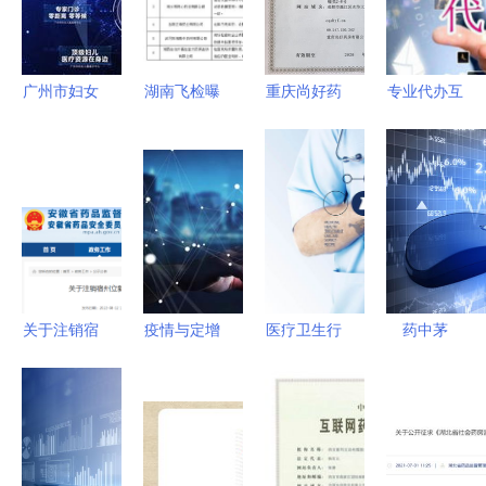
广州市妇女
湖南飞检曝
重庆尚好药
专业代办互
儿童医疗中
光6药企严
房 开启药
联网药品信
心开启互联
重违反GSP
品互联网信
息服务资格
网医疗服务
规定，尔康
息服务新篇
证与医疗器
与药品互联
制药旗下公
章
械网络销售
网信息服务
司及药品互
备案全攻略
新篇章
联网信息服
务在列
关于注销宿
疫情与定增
医疗卫生行
药中茅
州立新药业
新规下的医
业如何选择
台”为何跌
互联网药品
疗产业投资
商标注册类
落神坛 药
信息服务资
机会——聚
别——聚焦
品互联网信
格证书的通
焦药品互联
药品互联网
息服务重塑