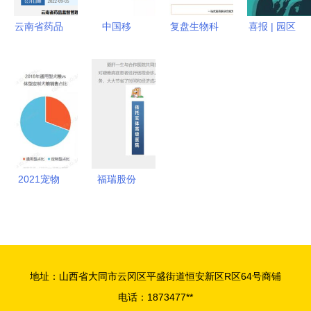
云南省药品
中国移
复盘生物科
喜报 | 园区
监督管理局
动“互联网
技大牛市，
企业盛邦医
《互联网药
+智慧医疗”
谁将成为中
药喜获“华
品信息服务
以药品互联
国医药首
创杯”创业
资格证书》
网信息服务
富？——药
大赛十佳，
审批信息公
赋能健康医
品互联网信
药品互联网
告（2022
疗新基建
息服务的视
信息服务创
年第8期）
角
新获认可
2021宠物
福瑞股份
行业新趋势
深耕肝病领
优宠智能如
域，借力互
何以药品互
联网信息服
联网信息服
务引领现代
地址：山西省大同市云冈区平盛街道恒安新区R区64号商铺
务引爆市场
化医药发展
电话：1873477**