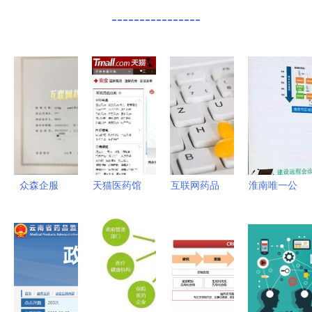
----------------
众森企服
天猫医药馆
互联网药品
淮南唯一公
互联网药品
正式上线
交易许可证
立三甲医院
信息许可证
开启非处方
取消后的合
领航区域医
代办详细攻
药线上展示
规路径 聚
疗，联动40
略
服务新篇章
焦药品互联
余家机构打
网信息服务
造互联网医
疗新生态