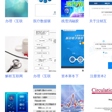
办理《互联
医疗数据驱
残雪消融胶
关于注销互
网药品信息
动下的健康
囊 心脑血
联网药品信
服务资格
险创新
管领域的新
息服务资格
证》的必要
医、药、险
星，长春海
证书的公告
性解读
联动与药品
外制药集团
（2023年
互联网信息
以创新引领
第10号）
服务的深度
国家级新药
融合
发展
解析互联网
办理《互联
资本寒冬下
注册资本2
药品信息服
网药品信息
的暖流 大
亿，中国电
务许可证
服务资格证
额资金为何
信切入医械
药品信息合
书》的申请
持续涌入医
领域 5G如
规上线的关
条件与流程
药电商市场
何赋能智慧