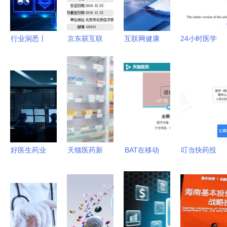
键通行证
详解
医疗与药品
信息服务新
生态
行业洞悉丨
京东获互联
互联网健康
24小时医学
超九成建而
网药品交易
崛起 巨头
频道与药品
不用 为何
服务牌照，
布局大健康
互联网信息
互联网医院
医药O2O或
战略与药品
服务 新时
成了“僵
将迎来新变
互联网信息
代医疗健康
尸”？
革
服务
的信息桥梁
好医生药业
天猫医药新
BAT在移动
叮当快药投
集团发展新
机遇 药品
医疗与药品
资药房网持
质生产力，
互联网信息
互联网信息
股45%，仁
赋能医药产
服务政策解
服务领域的
和药业退出
业高质量发
析与市场前
战略布局
药品互联网
展
景
信息服务行