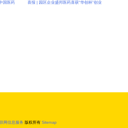
中国医药
喜报 | 园区企业盛邦医药喜获“华创杯”创业
务的视角
大赛十佳，药品互联网信息服务创新获认
可
联网信息服务
版权所有
Sitemap