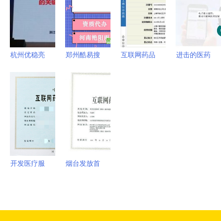
惕背后的风
料查阅服务
拥抱互联网
展，护
险与合规陷
医院与药品
航“舌尖安
阱
互联网信息
全”与药品
服务
互联网信息
杭州优稳亮
郑州酷易搜
互联网药品
进击的医药
服务双管齐
相医药化工
探析药品互
信息服务资
行业“互联
下
与互联网融
联网信息服
格证书
网+” 药品
合创新大
务资质与行
互联网信息
会，以智能
业发展
服务的新时
方案赋能行
代
业数字化转
型
开发医疗服
烟台发放首
务小程序所
张互联网药
需的资质与
品信息服务
药品互联网
资格证书