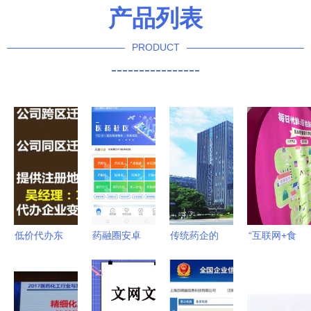
产品列表
PRODUCT
----------------
低价代办东
药融圈安卓
传统药企的
“互联网+食
城互联网药
版1.0.6 打
互联网转型
品”时代 每
品信息服务
造药圈智能
线下发展25
日优鲜亮相
许可证？警
化一站式资
年后，全面
2017食安