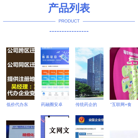
产品列表
PRODUCT
----------------
低价代办东
药融圈安卓
传统药企的
“互联网+食
城互联网药
版1.0.6 打
互联网转型
品”时代 每
品信息服务
造药圈智能
线下发展25
日优鲜亮相
许可证？警
化一站式资
年后，全面
2017食安