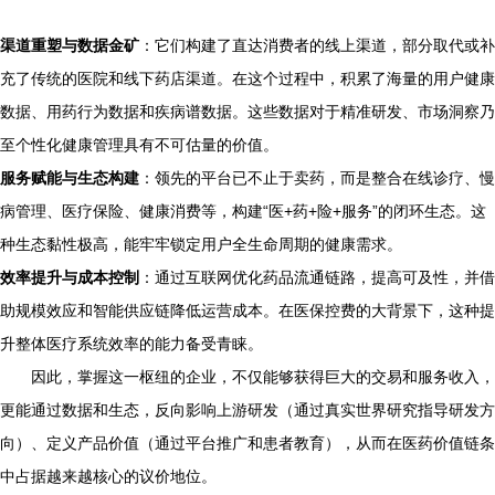
渠道重塑与数据金矿
：它们构建了直达消费者的线上渠道，部分取代或补
充了传统的医院和线下药店渠道。在这个过程中，积累了海量的用户健康
数据、用药行为数据和疾病谱数据。这些数据对于精准研发、市场洞察乃
至个性化健康管理具有不可估量的价值。
服务赋能与生态构建
：领先的平台已不止于卖药，而是整合在线诊疗、慢
病管理、医疗保险、健康消费等，构建“医+药+险+服务”的闭环生态。这
种生态黏性极高，能牢牢锁定用户全生命周期的健康需求。
效率提升与成本控制
：通过互联网优化药品流通链路，提高可及性，并借
助规模效应和智能供应链降低运营成本。在医保控费的大背景下，这种提
升整体医疗系统效率的能力备受青睐。
因此，掌握这一枢纽的企业，不仅能够获得巨大的交易和服务收入，
更能通过数据和生态，反向影响上游研发（通过真实世界研究指导研发方
向）、定义产品价值（通过平台推广和患者教育），从而在医药价值链条
中占据越来越核心的议价地位。