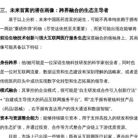
三、未来首富的潜在画像：跨界融合的生态主导者
基于以上分析，未来中国医药首富的诞生，可能不再单纯依赖于拥有
一两款“重磅炸弹”药物（尽管这依然至关重要），而更可能出现在能够将
前沿生物技术创新
与
强大互联网医疗服务生态
深度融合的领袖身上。其画
像可能具备以下特征：
身份跨界
：他/她可能是一位深谙生物科技研发的科学家创业者，同时也
是一位对互联网流量、数据运营和生态建设有深刻理解的战略家。或者是
传统医药巨头中成功实现数字化转型和生态拓展的领导者。
模式融合
：其掌控的企业模式，很可能是“自主研发或合作引入创新疗法”
+ “自建或主导强大的药品互联网服务平台”。即“左手握有硬核科技产品
（药品/器械），右手握有直达用户的强大通道和数据智能”。
资本与资源整合能力
：能够持续吸引资本，用于支持高投入的研发和快速
的生态扩张，并通过投资、合作等方式整合产业链上下游优质资源。
目前，市场上已出现一些雏形：既有从互联网医疗起家，逐步向产业