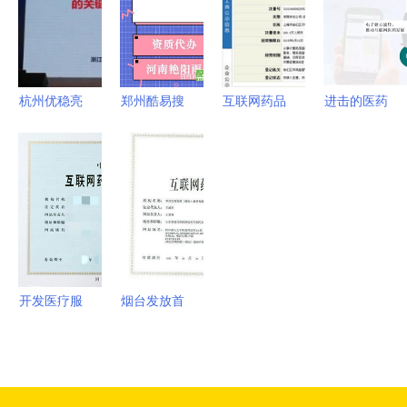
惕背后的风
料查阅服务
拥抱互联网
展，护
险与合规陷
医院与药品
航“舌尖安
阱
互联网信息
全”与药品
服务
互联网信息
杭州优稳亮
郑州酷易搜
互联网药品
进击的医药
服务双管齐
相医药化工
探析药品互
信息服务资
行业“互联
下
与互联网融
联网信息服
格证书
网+” 药品
合创新大
务资质与行
互联网信息
会，以智能
业发展
服务的新时
方案赋能行
代
业数字化转
型
开发医疗服
烟台发放首
务小程序所
张互联网药
需的资质与
品信息服务
药品互联网
资格证书