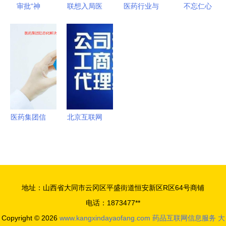
景可期
服务合规路
审批“神
联想入局医
医药行业与
不忘仁心
径
器”申请
疗健康领
医疗器械行
牢记职责
员，我正紧
域，涉足医
业 互联网
本市首家实
握机会
疗器械与药
时代下的职
体医院互联
蹭“风口”
品互联网信
业选择与布
网医疗平台
息服务
局思考
——“市中
研附院互联
网医院”正
医药集团信
北京互联网
式揭牌运营
息化解决方
药品信息服
药品精准配
案在药品互
务资格证
送赋能“指
联网信息服
代办指南与
尖就医”新
务中的应用
重要性解析
地址：山西省大同市云冈区平盛街道恒安新区R区64号商铺
生态
与挑战
电话：1873477**
Copyright © 2026
www.kangxindayaofang.com
药品互联网信息服务
大