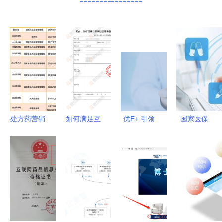
----------------
处方药营销
如何满足互
优E+ 引领
国家医保
变革 医学
联网药品信
药品互联网
局“互联网
驱动模式兴
息服务资格
信息服务的
+”医保服务
起 线上处
证办理条
数字化转型
指导意见的
方或解禁
件？详解核
6大关键
药品互联网
心办理要点
点！网络购
信息服务前
与药品信息
药服务升级