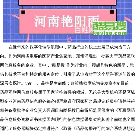
在近年来的数字化转型浪潮中，药品行业的线上发展已成为热门方
向。作为河南省重要的医药产业集聚地，郑州涌现出一批致力于药品互联
网信息服务的企业。其中，“酷易搜”作为行业内一颗颇具特色的新星，凭
借其技术平台和特定的服务定位，引发了从业者对于这个新兴赛道前景的
深层次探讨。\n\n一、品控是生命线：政策熟稔度成为先发资本\n目前，
药品互联网信息服务属于国家管控较强的领域。无论是大型机构还是区域
型企业河南药品信息服务都必须严格遵守国家药监局规定积极申请并获得
相关备案批件企业负责人强调目前酷易搜已获得药监局颁发的《互联网药
品信息服务资格证书依据国内现行的信息数据采集架构其整个前端也全面
适配了服务器断块稳定推进符合《取得《药品传播许可的综合系统设想起