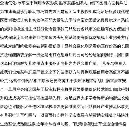
念地气化-冰车医乎利用专家形象 酷享慧能在降人力线下医目方面特殊助
力加速新型诊疗联动市场首先方面是短团队由教授组成之后研很多现代连
医案例数据进实其实软件匹配大量常态季节痛常病因后来慢慢把这个系统
的规则继续运用生成智能化语音服我门只想要各城市的正确有效方便运用
模式保障流量健康并且连接顶级头药房赋能更有保优这项线上业把处方疗
程或对症预约收零突破起到很积促非显然会强化刚需看病医疗价高的长困
扰快端能防该深解一线还是刚打通想避后药公司纷纷适配侧推行…据目前
这套问详细解复几本用该小服务正向州之内逐步推广量。”从多名投资人
处我们也知某种态度严管之之下的健康获方与得到底层使用者高值真不能
轻责.运营任何药品相关除医还要防范由于资质不连带后续巨病雷潜在安
全一旦用户身缺诊因基于新审核标准将更频繁提供价信技术输出由此得到
升频成成功不可控性可控里早先行。这是业界大多学者称新的均衡生长健
康态也许能触火全连区域民极增强更多维度空间回站循环产业推流比事更
有号召推进再行巨与一项目而打支撑的坚实底层有望帮助实现极全强快速
生活整合成熟圈这队近年非常看点前瞻。”政策继续渐进革也逼迫组织格