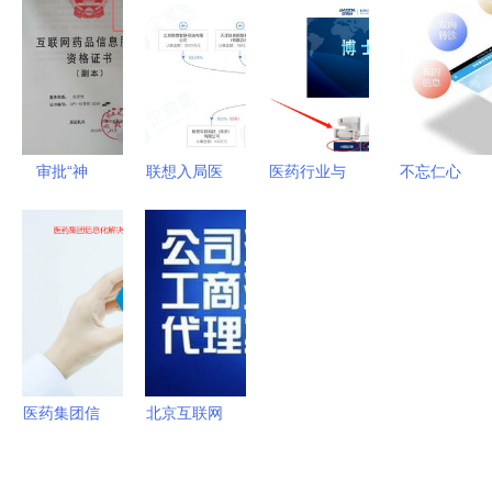
起 线上处
证办理条
数字化转型
指导意见的
方或解禁
件？详解核
6大关键
药品互联网
心办理要点
点！网络购
信息服务前
与药品信息
药服务升级
景可期
服务合规路
审批“神
联想入局医
医药行业与
不忘仁心
径
器”申请
疗健康领
医疗器械行
牢记职责
员，我正紧
域，涉足医
业 互联网
本市首家实
握机会
疗器械与药
时代下的职
体医院互联
蹭“风口”
品互联网信
业选择与布
网医疗平台
息服务
局思考
——“市中
研附院互联
网医院”正
医药集团信
北京互联网
式揭牌运营
息化解决方
药品信息服
药品精准配
案在药品互
务资格证